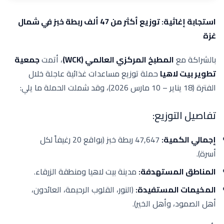
استجابة إغاثية: توزيع أكثر من 47 ألف ربطة خبز في شمال
غزة
بالشراكة مع
المطبخ المركزي العالمي (WCK)
، أتمت
جمعية
تطوير بيت لاهيا
حملة توزيع مساعدات غذائية عاجلة خلال
الفترة (18 يناير – 10 مارس 2026)، وقد شملت الحملة ما يلي:
تفاصيل التوزيع:
إجمالي الكمية:
47,647 ربطة خبز (بواقع 20 رغيفاً لكل
أسرة).
المناطق المستهدفة:
مدينة بيت لاهيا ومنطقة الزرقاء.
المخيمات المستفيدة:
(النور، القلوب الرحيمة، العائدون،
أهل الصمود، وأهل الخير).