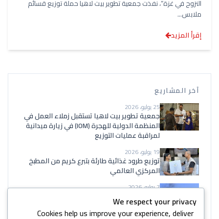
النزوح في غزة”، نفذت جمعية تطوير بيت لاهيا حملة توزيع قسائم
ملابس...
إقرأ المزيد
آخر المشاريع
25 يوليو، 2026
جمعية تطوير بيت لاهيا تستقبل زملاء العمل في
المنظمة الدولية للهجرة (IOM) في زيارة ميدانية
لمراقبة عمليات التوزيع
19 يوليو، 2026
توزيع طرود غذائية طارئة بتبرع كريم من المطبخ
المركزي العالمي
7 يوليو، 2026
إنجاز أعمال إزالة الركام والأنقاض في 13 موقعاً
We respect your privacy
للنزوح بالشراكة مع (IOM)
Cookies help us improve your experience, deliver