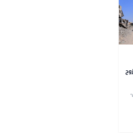
للنزوح
”
...