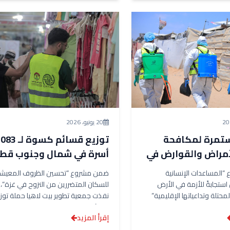
20 يونيو، 2026
تمرة لمكافحة
توزيع قسائم كسوة لـ
أمراض والقوارض في
أسرة في شمال وجنوب قطا
يواء بالشراكة مع
غزة بالشراكة مع (IOM)
المساعدات الإنسانية
ضمن مشروع “تحسين الظروف المعيشي
استجابةً للأزمة في الأرض
للسكان المتضررين من النزوح في غزة”،
محتلة وتداعياتها الإقليمية”
نفذت جمعية تطوير بيت لاهيا حملة توز
تطوير بيت لاهيا تنفيذ
قسائم ملابس...
إقرأ المزيد