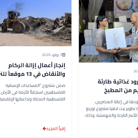
7 يوليو، 2026
إنجاز أعمال إزالة الركام
والأنقاض في 13 موقعاً 
ود غذائية طارئة
بالشراكة مع (IOM)
ضمن مشروع “المساعدات الإنسانية
يم من المطبخ
للفلسطينيين استجابةً للأزمة في الأرض
العالمي
الفلسطينية المحتلة وتداعياتها الإقليمية
ودها في إغاثة المتضررين،
نفذت جمعية تطوير بيت لاهيا أعمال إزالة
تطوير بيت لاهيا مشروع توزيع
للأسر النازحة والمهمشة، وذلك
إقرأ المزيد