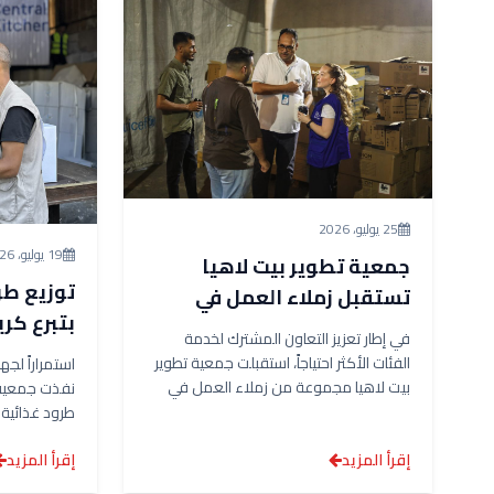
25 يوليو، 2026
19 يوليو، 2026
جمعية تطوير بيت لاهيا
توزيع طر
تستقبل زملاء العمل في
بتبرع كر
المنظمة الدولية للهجرة
في إطار تعزيز التعاون المشترك لخدمة
المركزي 
(IOM) في زيارة ميدانية
الفئات الأكثر احتياجاً، استقبلت جمعية تطوير
استمراراً لجه
لمراقبة عمليات التوزيع
بيت لاهيا مجموعة من زملاء العمل في
نفذت جمعية 
المنظمة...
طرود غذائية 
بتبرع كريم...
إقرأ المزيد
إقرأ المزيد