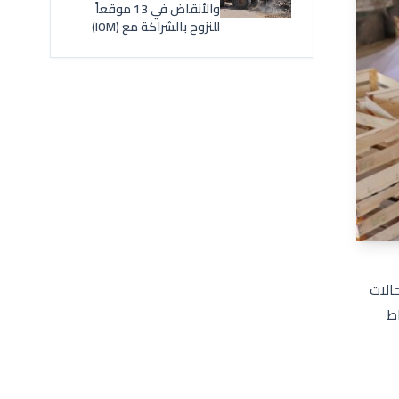
والأنقاض في 13 موقعاً
للنزوح بالشراكة مع (IOM)
الات
اط