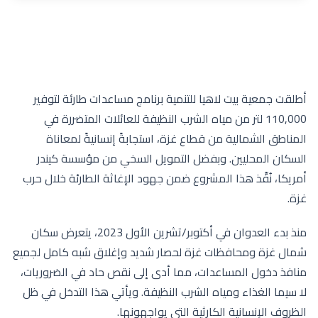
أطلقت جمعية بيت لاهيا للتنمية برنامج مساعدات طارئة لتوفير
110,000 لتر من مياه الشرب النظيفة للعائلات المتضررة في
المناطق الشمالية من قطاع غزة، استجابةً إنسانيةً لمعاناة
السكان المحليين. وبفضل التمويل السخي من مؤسسة كيندر
أمريكا، نُفِّذ هذا المشروع ضمن جهود الإغاثة الطارئة خلال حرب
غزة.
منذ بدء العدوان في أكتوبر/تشرين الأول 2023، يتعرض سكان
شمال غزة ومحافظات غزة لحصار شديد وإغلاق شبه كامل لجميع
منافذ دخول المساعدات، مما أدى إلى نقص حاد في الضروريات،
لا سيما الغذاء ومياه الشرب النظيفة. ويأتي هذا التدخل في ظل
الظروف الإنسانية الكارثية التي يواجهونها.