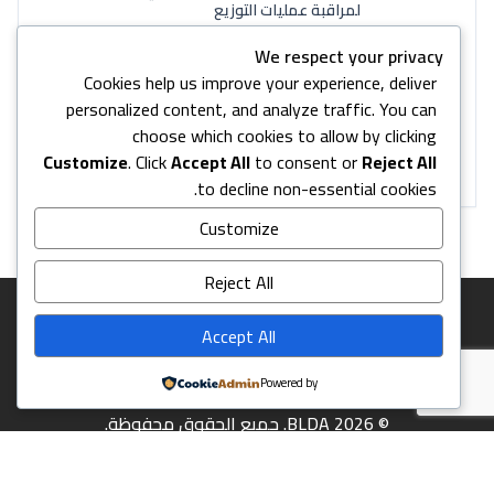
لمراقبة عمليات التوزيع
19 يوليو، 2026
We respect your privacy
توزيع طرود غذائية طارئة بتبرع كريم من المطبخ
Cookies help us improve your experience, deliver
المركزي العالمي
personalized content, and analyze traffic. You can
7 يوليو، 2026
choose which cookies to allow by clicking
إنجاز أعمال إزالة الركام والأنقاض في 13 موقعاً
Customize
. Click
Accept All
to consent or
Reject All
للنزوح بالشراكة مع (IOM)
to decline non-essential cookies.
Customize
Reject All
Accept All
Powered by
© 2026 BLDA. جميع الحقوق محفوظة.
Back to top